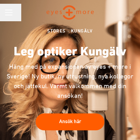
KARRIÄRMENY
Dela sidan
STORES
·
KUNGÄLV
Leg optiker Kungälv
Häng med på expansionen av eyes + more i
Sverige! Ny butik, ny utrustning, nya kollegor
och jättekul. Varmt välkommen med din
ansökan!
Ansök här