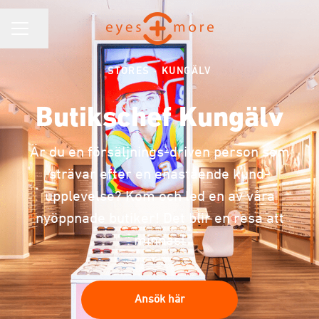
KARRIÄRMENY
Dela sidan
STORES
·
KUNGÄLV
Butikschef Kungälv
Är du en försäljnings-driven person som
strävar efter en enastående kund-
upplevelse? Kom och led en av våra
nyöppnade butiker! Det blir en resa att
minnas!
Ansök här